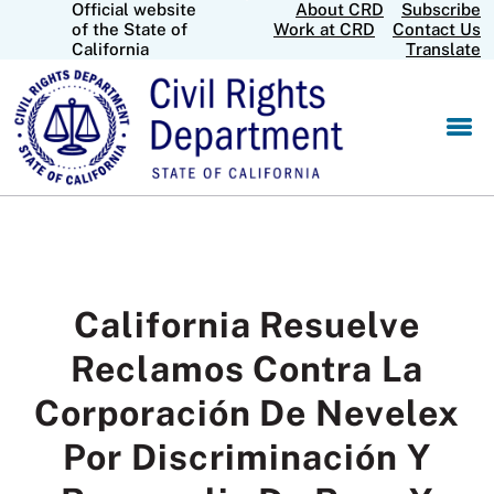
Official website
About CRD
Subscribe
Skip
CA.gov
of the State of
Work at CRD
Contact Us
to
California
Translate
Main
Content
California Resuelve
Reclamos Contra La
Corporación De Nevelex
Por Discriminación Y