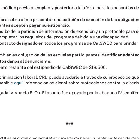
 médico previo al empleo y posterior a la oferta para las pasantías 
lara sobre cómo presentar una petición de exención de las obligacion
iantes acepten pagar su estipendio.
ecibo de la petición de información de exención y un protocolo para
completar los requisitos del programa debido a una discapacidad.
ontacto designado en todos los programas de CalSWEC para brindar a
bién es obligación de las escuelas participantes identificar adaptac
os daños al denunciante.
nto restante del estipendio de CalSWEC de $18,500.
scriminación laboral, CRD puede ayudarlo a través de su proceso de que
ponible
aquí
. Información adicional sobre protecciones contra la discri
da IV Angela E. Oh. El asunto fue apoyado por la abogada IV Jennifer 
###
RD) es el organismo estatal encargado de hacer cumplir las leyes de dere