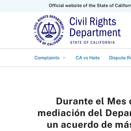
CA.gov
Official website of the State of Califor
Complaints
CA vs Hate
Dispute R
Durante el Mes 
mediación del Depa
un acuerdo de más