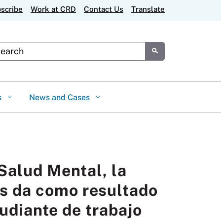
scribe
Work at CRD
Contact Us
Translate
tom Google Search
Submit
s
News and Cases
Salud Mental, la
s da como resultado
udiante de trabajo