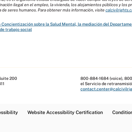
inación ilegal en el empleo, la vivienda, los alojamientos públicos y los 
ata de seres humanos. Para obtener más información, visite
calcivilrights.
 Concientización sobre la Salud Mental, la mediación del Departame
de trabajo social
Suite 200
800-884-1684 (voice), 800
811
el Servicio de retransmisió
contact.center@calcivilri
ssibility
Website Accessibility Certification
Conditio