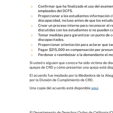
Confirmar que ha finalizado el uso del examen
empleados del DCFS.
Proporcionar a los estudiantes información c
discapacidad, incluso antes de que los estud
Crear un proceso interno para reconocer el r
discutidas con los estudiantes si no pueden 
Tomar medidas para garantizar un punto de c
discapacitados.
Proporcionar orientación para aclarar que tam
Pagar $215,000 en compensación por presunt
Perdonar o reembolsar a la demandante el mo
Si usted o alguien que conoce ha sido víctima de di
quejas de CRD y cómo presentar una queja está dis
El acuerdo fue mediado por la Mediadora de la Aboga
por la División de Cumplimiento de CRD.
Una copia del acuerdo está disponible
aquí
.
El Departamento de Derechos Civiles de California (C