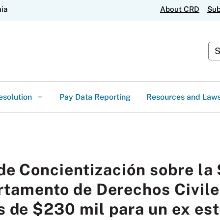
Skip
nia
About CRD
Sub
to
Main
Content
Cus
esolution
Pay Data Reporting
Resources and Law
de Concientización sobre la 
rtamento de Derechos Civile
 de $230 mil para un ex est