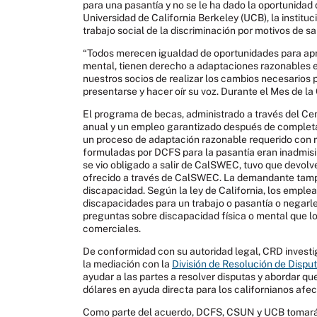
para una pasantía y no se le ha dado la oportunida
Universidad de California Berkeley (UCB), la institu
trabajo social de la discriminación por motivos de s
“Todos merecen igualdad de oportunidades para apr
mental, tienen derecho a adaptaciones razonables en
nuestros socios de realizar los cambios necesarios p
presentarse y hacer oír su voz. Durante el Mes de l
El programa de becas, administrado a través del Cen
anual y un empleo garantizado después de complet
un proceso de adaptación razonable requerido con r
formuladas por DCFS para la pasantía eran inadmisi
se vio obligado a salir de CalSWEC, tuvo que devolv
ofrecido a través de CalSWEC. La demandante tampo
discapacidad. Según la ley de California, los empl
discapacidades para un trabajo o pasantía o negarles
preguntas sobre discapacidad física o mental que l
comerciales.
De conformidad con su autoridad legal, CRD investig
la mediación con la
División de Resolución de Dispu
ayudar a las partes a resolver disputas y abordar que
dólares en ayuda directa para los californianos afe
Como parte del acuerdo, DCFS, CSUN y UCB tomarán 