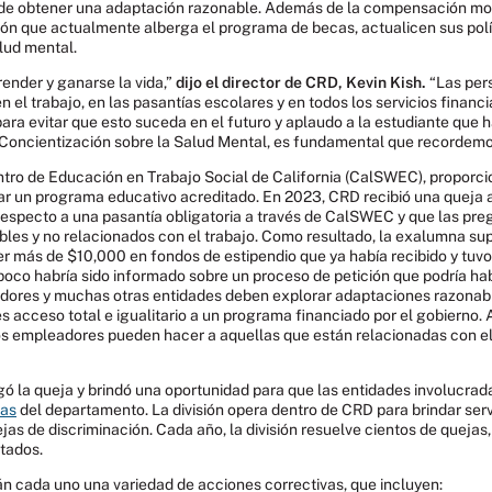
d de obtener una adaptación razonable. Además de la compensación mo
ción que actualmente alberga el programa de becas, actualicen sus polí
alud mental.
ender y ganarse la vida,”
dijo el director de CRD, Kevin Kish.
“Las pers
 el trabajo, en las pasantías escolares y en todos los servicios financ
ara evitar que esto suceda en el futuro y aplaudo a la estudiante que 
a Concientización sobre la Salud Mental, es fundamental que recordemo
tro de Educación en Trabajo Social de California (CalSWEC), proporcio
ar un programa educativo acreditado. En 2023, CRD recibió una queja
especto a una pasantía obligatoria a través de CalSWEC y que las pr
bles y no relacionados con el trabajo. Como resultado, la exalumna su
er más de $10,000 en fondos de estipendio que ya había recibido y tuvo
co habría sido informado sobre un proceso de petición que podría hab
eadores y muchas otras entidades deben explorar adaptaciones razonab
 acceso total e igualitario a un programa financiado por el gobierno. 
os empleadores pueden hacer a aquellas que están relacionadas con el
ó la queja y brindó una oportunidad para que las entidades involucrada
tas
del departamento. La división opera dentro de CRD para brindar serv
jas de discriminación. Cada año, la división resuelve cientos de quejas,
ctados.
cada uno una variedad de acciones correctivas, que incluyen: