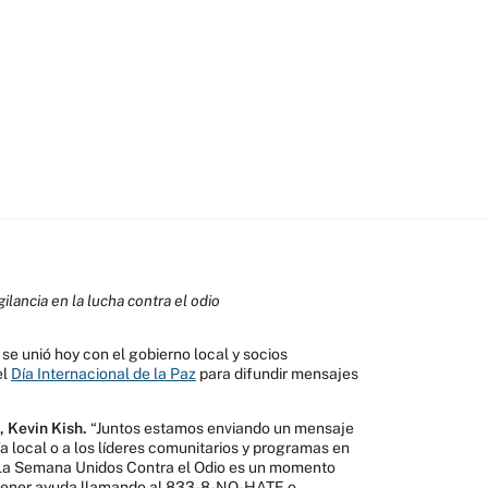
ilancia en la lucha contra el odio
se unió hoy con el gobierno local y socios
el
Día Internacional de la Paz
para difundir mensajes
D, Kevin Kish.
“Juntos estamos enviando un mensaje
ía local o a los líderes comunitarios y programas en
. La Semana Unidos Contra el Odio es un momento
 obtener ayuda llamando al 833-8-NO-HATE o