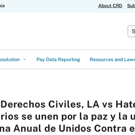
Skip
nia
About CRD
Sub
to
Main
Content
Cus
esolution
Pay Data Reporting
Resources and Law
erechos Civiles, LA vs Hate
rios se unen por la paz y la 
a Anual de Unidos Contra e