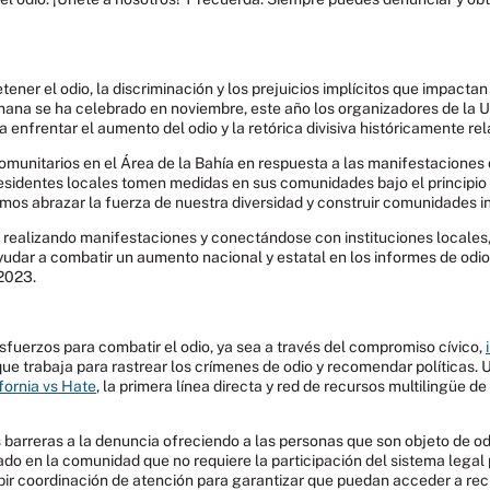
tener el odio, la discriminación y los prejuicios implícitos que impac
semana se ha celebrado en noviembre, este año los organizadores de l
a enfrentar el aumento del odio y la retórica divisiva históricamente re
 comunitarios en el Área de la Bahía en respuesta a las manifestacione
sidentes locales tomen medidas en sus comunidades bajo el principio 
emos abrazar la fuerza de nuestra diversidad y construir comunidades in
, realizando manifestaciones y conectándose con instituciones locales,
yudar a combatir un aumento nacional y estatal en los informes de odio.
 2023.
sfuerzos para combatir el odio, ya sea a través del compromiso cívico,
ue trabaja para rastrear los crímenes de odio y recomendar políticas. U
fornia vs Hate
, la primera línea directa y red de recursos multilingüe 
 barreras a la denuncia ofreciendo a las personas que son objeto de o
ado en la comunidad que no requiere la participación del sistema legal
ibir coordinación de atención para garantizar que puedan acceder a recu