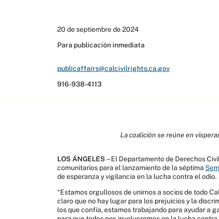
20 de septiembre de 2024
Para publicación inmediata
publicaffairs@calcivilrights.ca.gov
916-938-4113
La coalición se reúne en víspera
LOS ÁNGELES
– El Departamento de Derechos Civile
comunitarios para el lanzamiento de la séptima
Sema
de esperanza y vigilancia en la lucha contra el odio.
“Estamos orgullosos de unirnos a socios de todo Cal
claro que no hay lugar para los prejuicios y la discr
los que confía, estamos trabajando para ayudar a 
para que todos nos involucremos en la lucha contra