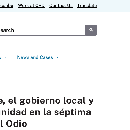
scribe
Work at CRD
Contact Us
Translate
tom Google Search
Submit
s
News and Cases
, el gobierno local y
unidad en la séptima
l Odio