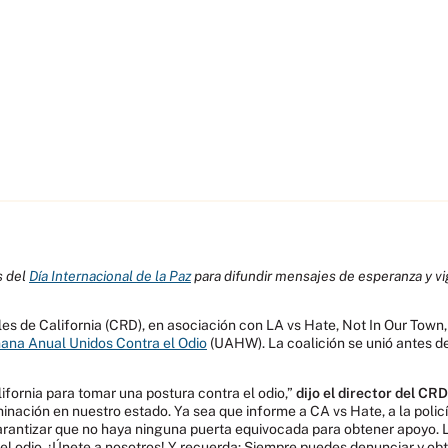
s del
Día Internacional de la Paz
para difundir mensajes de esperanza y vig
s de California (CRD), en asociación con LA vs Hate, Not In Our Town, 
na Anual Unidos Contra el Odio
(UAHW). La coalición se unió antes d
ifornia para tomar una postura contra el odio,”
dijo el director del CR
iminación en nuestro estado. Ya sea que informe a CA vs Hate, a la polic
garantizar que no haya ninguna puerta equivocada para obtener apoyo
 el odio. ¡Únete a nosotros! Y recuerda: Siempre puedes denunciar y