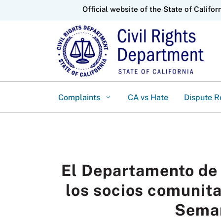
CA.gov
Official website of the State of Califor
Complaints
CA vs Hate
Dispute R
El Departamento de D
los socios comunita
Seman