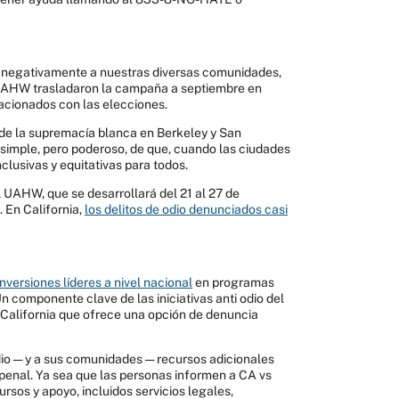
tan negativamente a nuestras diversas comunidades,
a UAHW trasladaron la campaña a septiembre en
lacionados con las elecciones.
s de la supremacía blanca en Berkeley y San
simple, pero poderoso, de que, cuando las ciudades
clusivas y equitativas para todos.
 UAHW, que se desarrollará del 21 al 27 de
 En California,
los delitos de odio denunciados casi
inversiones líderes a nivel nacional
en programas
n componente clave de las iniciativas anti odio del
de California que ofrece una opción de denuncia
dio — y a sus comunidades — recursos adicionales
 penal. Ya sea que las personas informen a CA vs
rsos y apoyo, incluidos servicios legales,